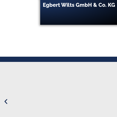
esellschaft
Egbert Wilts GmbH & Co. KG
nburg mbH