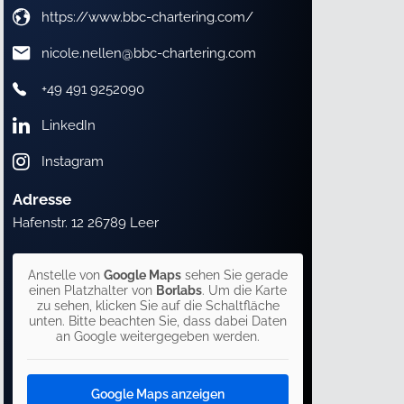
https://www.bbc-chartering.com/
nicole.nellen@bbc-chartering.com
+49 491 9252090
LinkedIn
Instagram
Adresse
Hafenstr. 12 26789 Leer
Anstelle von
Google Maps
sehen Sie gerade
einen Platzhalter von
Borlabs
. Um die Karte
zu sehen, klicken Sie auf die Schaltfläche
unten. Bitte beachten Sie, dass dabei Daten
an Google weitergegeben werden.
Google Maps anzeigen