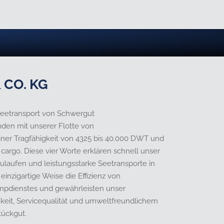
 CO. KG
 Seetransport von Schwergut
nden mit unserer Flotte von
ner Tragfähigkeit von 4325 bis 40.000 DWT und
cargo. Diese vier Worte erklären schnell unser
ulaufen und leistungsstarke Seetransporte in
einzigartige Weise die Effizienz von
trampdienstes und gewährleisten unser
keit, Servicequalität und umweltfreundlichem
tückgut.