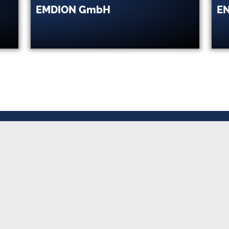
EMDION GmbH
E