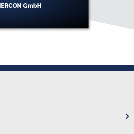
NERCON GmbH
ENNEATECH