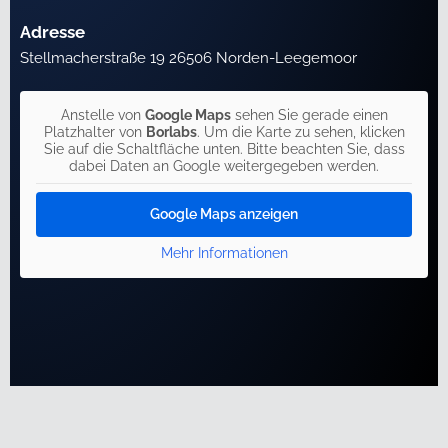
Adresse
Stellmacherstraße 19 26506 Norden-Leegemoor
Anstelle von
Google Maps
sehen Sie gerade einen
Platzhalter von
Borlabs
. Um die Karte zu sehen, klicken
Sie auf die Schaltfläche unten. Bitte beachten Sie, dass
dabei Daten an Google weitergegeben werden.
Google Maps anzeigen
Mehr Informationen