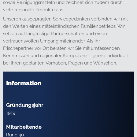
sowie Reinigungsmitteln und zeichnet sich zudem durch
viele regionale Produkte aus.
Unseren ausgeprägten Servicegedanken verbinden wir mit
den Werten eines mittelständischen Familienbetriebs. Wir
setzen auf langfristige Partnerschaften und einen
vertrauensvollen Umgang miteinander. Als Ihr
Frischepartner vor Ort beraten wir Sie mit umfassenden
Kenntnissen und regionaler Kompetenz – gerne individuell
bei Ihren geplanten Vorhaben, Fragen und Wünschen.
Information
Gründungsjahr
1919
Mitarbeitende
Rund 40