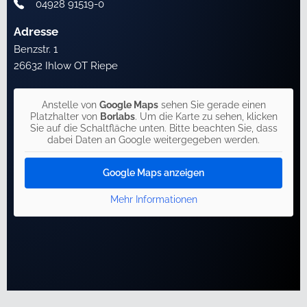
04928 91519-0
Adresse
Benzstr. 1
26632 Ihlow OT Riepe
Anstelle von
Google Maps
sehen Sie gerade einen
Platzhalter von
Borlabs
. Um die Karte zu sehen, klicken
Sie auf die Schaltfläche unten. Bitte beachten Sie, dass
dabei Daten an Google weitergegeben werden.
Google Maps anzeigen
Mehr Informationen