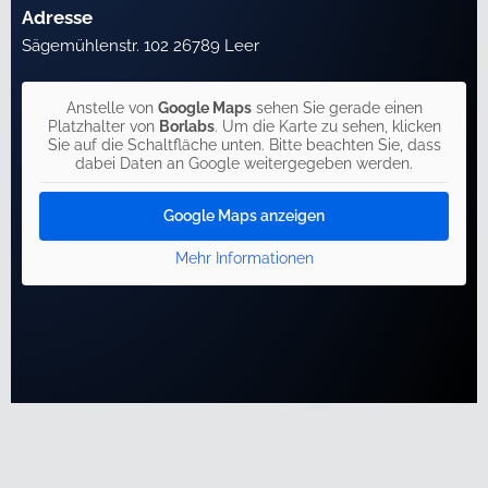
Adresse
Sägemühlenstr. 102 26789 Leer
Anstelle von
Google Maps
sehen Sie gerade einen
Platzhalter von
Borlabs
. Um die Karte zu sehen, klicken
Sie auf die Schaltfläche unten. Bitte beachten Sie, dass
dabei Daten an Google weitergegeben werden.
Google Maps anzeigen
Mehr Informationen