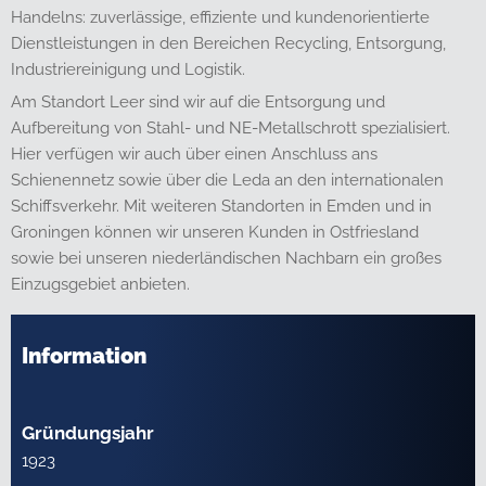
Handelns: zuverlässige, effiziente und kundenorientierte
Dienstleistungen in den Bereichen Recycling, Entsorgung,
Industriereinigung und Logistik.
Am Standort Leer sind wir auf die Entsorgung und
Aufbereitung von Stahl- und NE-Metallschrott spezialisiert.
Hier verfügen wir auch über einen Anschluss ans
Schienennetz sowie über die Leda an den internationalen
Schiffsverkehr. Mit weiteren Standorten in Emden und in
Groningen können wir unseren Kunden in Ostfriesland
sowie bei unseren niederländischen Nachbarn ein großes
Einzugsgebiet anbieten.
Information
Gründungsjahr
1923