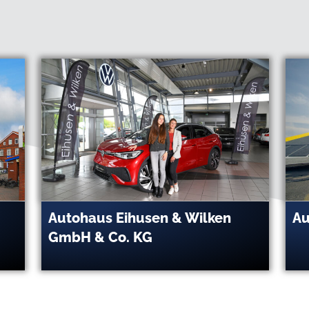
BBC Chartering GmbH & Co. KG
BD
&
Wi
ft