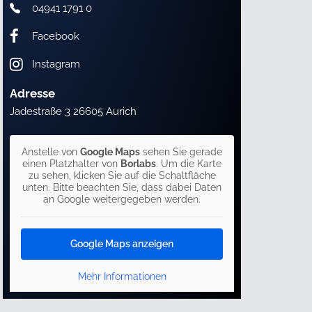
04941 1791 0
Facebook
Instagram
Adresse
Jadestraße 3 26605 Aurich
Anstelle von
Google Maps
sehen Sie gerade
einen Platzhalter von
Borlabs
. Um die Karte
zu sehen, klicken Sie auf die Schaltfläche
unten. Bitte beachten Sie, dass dabei Daten
an Google weitergegeben werden.
Google Maps anzeigen
Mehr Informationen