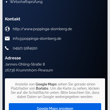
Wirtschaftsprüfung
Kontakt
http://www.poppinga-stomberg.de
info@poppinga-stomberg.de
04921 9184910
Adresse
Jannes-Ohling-Straße 8
26736 Krummhörn-Pewsum
Anstelle von
Google Maps
sehen Sie gerade einen
Platzhalter von
Borlabs
. Um die Karte zu sehen, klicken
Sie auf die Schaltfläche unten. Bitte beachten Sie, dass
dabei Daten an Google weitergegeben werden.
Google Maps anzeigen