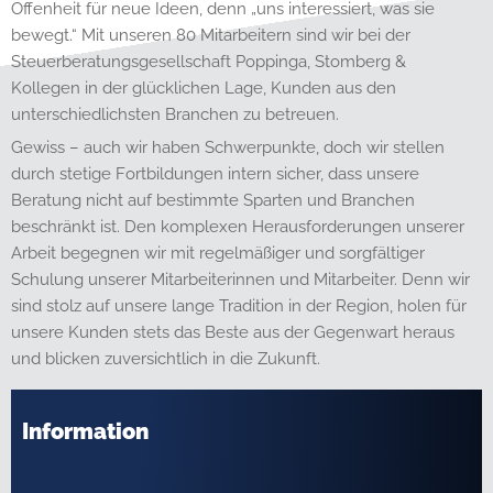
Offenheit für neue Ideen, denn „uns interessiert, was sie
bewegt.“ Mit unseren 80 Mitarbeitern sind wir bei der
Steuerberatungsgesellschaft Poppinga, Stomberg &
Kollegen in der glücklichen Lage, Kunden aus den
unterschiedlichsten Branchen zu betreuen.
Gewiss – auch wir haben Schwerpunkte, doch wir stellen
durch stetige Fortbildungen intern sicher, dass unsere
Beratung nicht auf bestimmte Sparten und Branchen
beschränkt ist. Den komplexen Herausforderungen unserer
Arbeit begegnen wir mit regelmäßiger und sorgfältiger
Schulung unserer Mitarbeiterinnen und Mitarbeiter. Denn wir
sind stolz auf unsere lange Tradition in der Region, holen für
unsere Kunden stets das Beste aus der Gegenwart heraus
und blicken zuversichtlich in die Zukunft.
Information