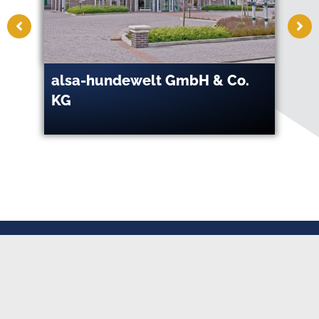
alsa-hundewelt GmbH & Co.
AS
KG