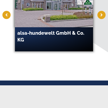
alsa-hundewelt GmbH & Co.
AS
KG